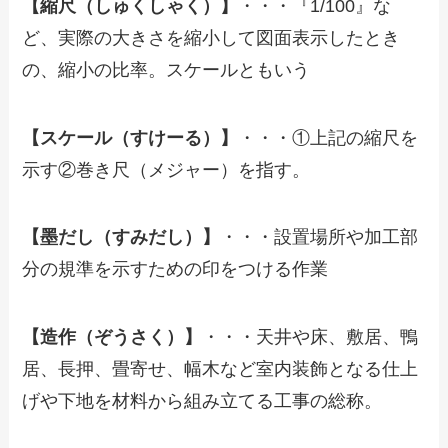
【縮尺（しゅくしゃく）】
・・・『1/100』な
ど、実際の大きさを縮小して図面表示したとき
の、縮小の比率。スケールともいう
【スケール（すけーる）】
・・・①上記の縮尺を
示す②巻き尺（メジャー）を指す。
【墨だし（すみだし）】
・・・設置場所や加工部
分の規準を示すための印をつける作業
【造作（ぞうさく）】
・・・天井や床、敷居、鴨
居、長押、畳寄せ、幅木など室内装飾となる仕上
げや下地を材料から組み立てる工事の総称。