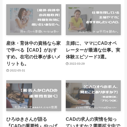
産休・育休中の資格なら家
主婦に、ママにCADオペ
で学べる【CAD】がおす
レーターが最適な仕事。実
すめ。在宅の仕事が多いメ
体験エピソード3選。
リットも。
2022-03-29
2022-05-31
ひろゆきさんが語る
CADの求人の実情を知っ
『CADの重要性』やっぱ
ていますか？需要拡大中で