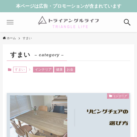
本ページは広告・プロモーションが含まれています
ホーム
すまい
すまい
– category –
すまい
インテリア
健康
お金
インテリア