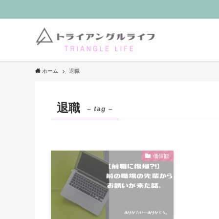
ホーム
退職
退職
– tag –
価値観